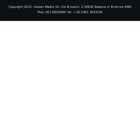
Copyright 2013- Avalon Media SrL Via Brioschi, 2 20842 Besana in Brianza (MB)
PIva: 08119820960 Tel: + 39 0362 1841026