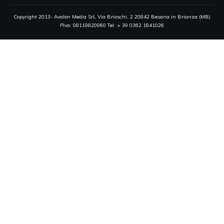
Copyright 2013- Avalon Media SrL Via Brioschi, 2 20842 Besana in Brianza (MB)
PIva: 08119820960 Tel: + 39 0362 1841026