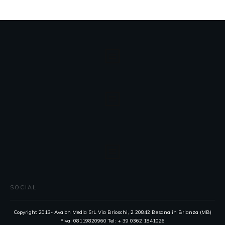
SOCIAL
Copyright 2013- Avalon Media SrL Via Brioschi, 2 20842 Besana in Brianza (MB)
PIva: 08119820960 Tel: + 39 0362 1841026