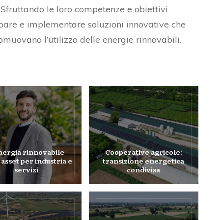
. Sfruttando le loro competenze e obiettivi
pare e implementare soluzioni innovative che
muovano l’utilizzo delle energie rinnovabili.
nergia rinnovabile
Cooperative agricole:
asset per industria e
transizione energetica
servizi
condivisa