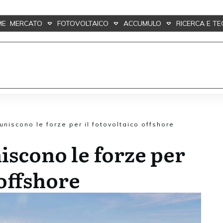
ME
MERCATO
FOTOVOLTAICO
ACCUMULO
RICERCA E T
uniscono le forze per il fotovoltaico offshore
iscono le forze per
 offshore