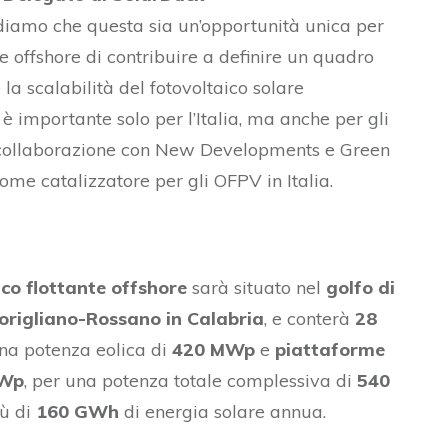
diamo che questa sia un’opportunità unica per
le offshore di contribuire a definire un quadro
la scalabilità del fotovoltaico solare
 importante solo per l’Italia, ma anche per gli
a collaborazione con New Developments e Green
ome catalizzatore per gli OFPV in Italia.
ico flottante offshore
sarà situato nel
golfo di
Corigliano-Rossano in Calabria
, e conterà
28
na potenza eolica di
420 MWp
e
piattaforme
MWp
, per una potenza totale complessiva di
540
iù di
160 GWh
di energia solare annua.