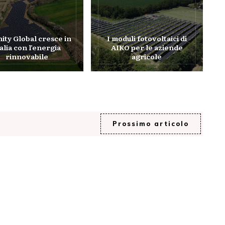
nity Global cresce in
I moduli fotovoltaici di
talia con l’energia
AIKO per le aziende
rinnovabile
agricole
Prossimo articolo