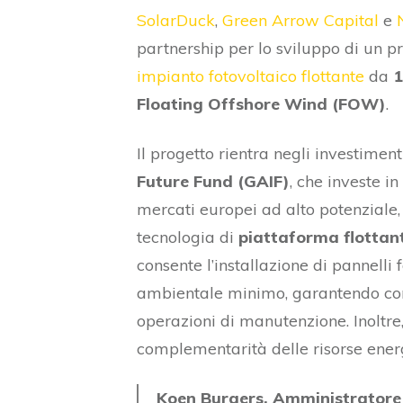
SolarDuck
,
Green Arrow Capital
e
partnership per lo sviluppo di un p
impianto fotovoltaico flottante
da
1
Floating Offshore Wind (FOW)
.
Il progetto rientra negli investimen
Future Fund (GAIF)
, che investe in
mercati europei ad alto potenziale, 
tecnologia di
piattaforma flottan
consente l’installazione di pannelli
ambientale minimo, garantendo condi
operazioni di manutenzione. Inoltre,
complementarità delle risorse energ
Koen Burgers, Amministratore