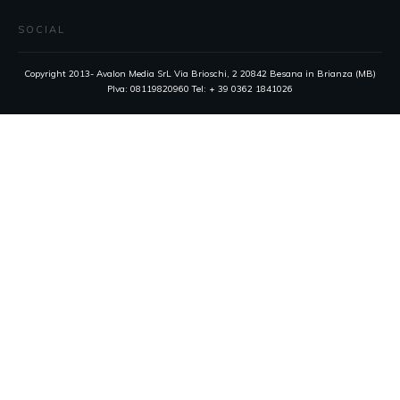
SOCIAL
Copyright 2013- Avalon Media SrL Via Brioschi, 2 20842 Besana in Brianza (MB)
PIva: 08119820960 Tel: + 39 0362 1841026