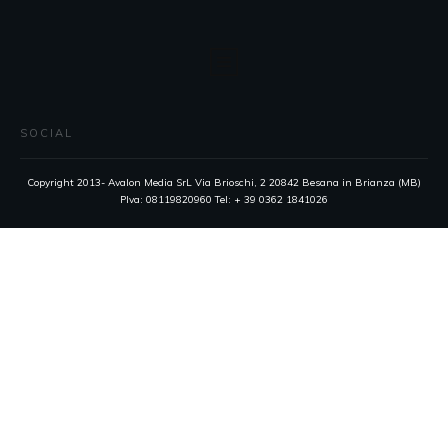
SOCIAL
Copyright 2013- Avalon Media SrL Via Brioschi, 2 20842 Besana in Brianza (MB)
PIva: 08119820960 Tel: + 39 0362 1841026