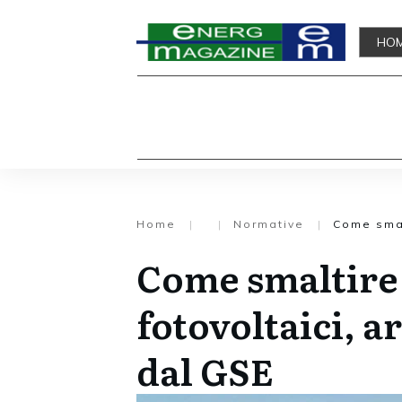
HO
Home
|
|
Normative
|
Come smalt
Come smaltire
fotovoltaici, a
dal GSE