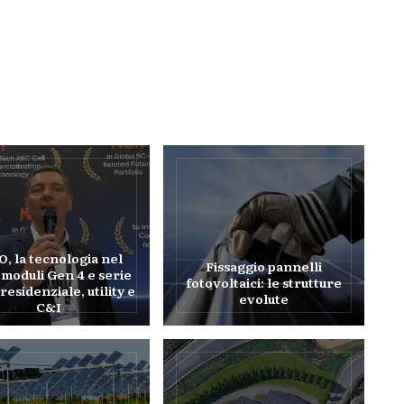
O, la tecnologia nel
Fissaggio pannelli
moduli Gen 4 e serie
fotovoltaici: le strutture
residenziale, utility e
evolute
C&I