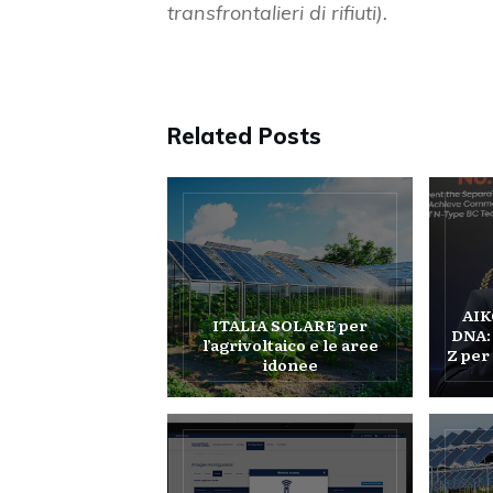
transfrontalieri di rifiuti).
Related Posts
AIK
ITALIA SOLARE per
DNA: 
l’agrivoltaico e le aree
Z per 
idonee