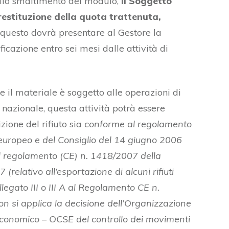
ello smaltimento del modulo,
il Soggetto
restituzione della quota trattenuta,
e questo dovrà presentare al Gestore la
icazione entro sei mesi dalle attività di
e il materiale è soggetto alle operazioni di
o nazionale, questa attività potrà essere
ione del rifiuto sia
conforme al regolamento
uropeo e del Consiglio del 14 giugno 2006
 e al regolamento (CE) n. 1418/2007 della
elativo all’esportazione di alcuni rifiuti
Allegato III o III A al Regolamento CE n.
n si applica la decisione dell’Organizzazione
Economico – OCSE del controllo dei movimenti