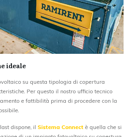
ne ideale
ovoltaico su questa tipologia di copertura
eristiche. Per questo il nostro ufficio tecnico
namento e fattibilità prima di procedere con la
ssibile.
last dispone, il
Sistema Connect
è quella che si
zazione di un impianto fotovoltaico su copertura