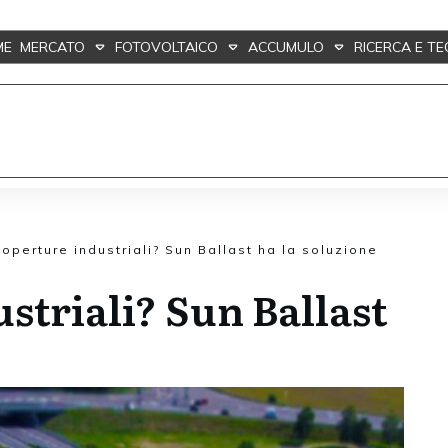
ME
MERCATO
FOTOVOLTAICO
ACCUMULO
RICERCA E T
operture industriali? Sun Ballast ha la soluzione
striali? Sun Ballast
e