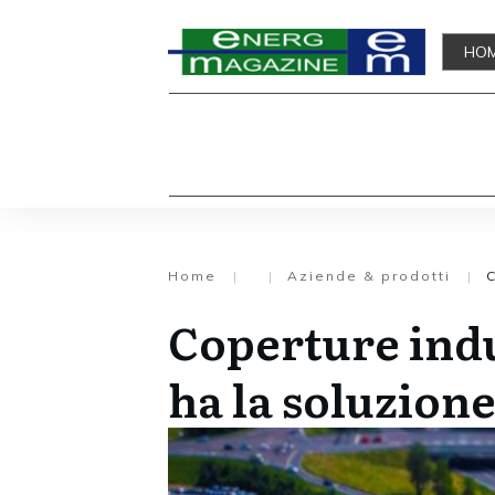
HO
Home
|
|
Aziende & prodotti
|
C
Coperture indu
ha la soluzion