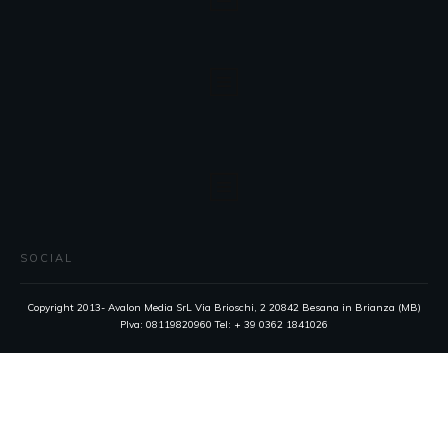
SOCIAL
Copyright 2013- Avalon Media SrL Via Brioschi, 2 20842 Besana in Brianza (MB)
PIva: 08119820960 Tel: + 39 0362 1841026