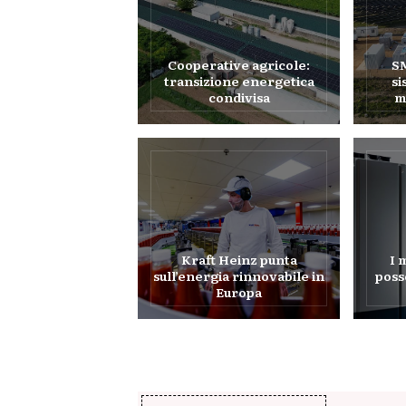
Cooperative agricole:
SM
transizione energetica
si
condivisa
m
Kraft Heinz punta
I 
sull’energia rinnovabile in
poss
Europa