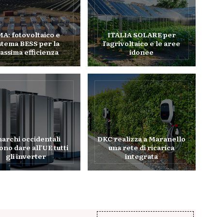
A: fotovoltaico e
ITALIA SOLARE per
stema BESS per la
l’agrivoltaico e le aree
assima efficienza
idonee
marchi occidentali
DKC realizza a Maranello
ono dare all’UE tutti
una rete di ricarica
gli inverter
integrata