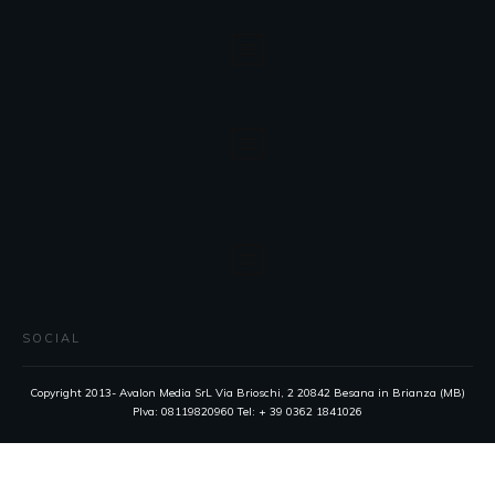
SOCIAL
Copyright 2013- Avalon Media SrL Via Brioschi, 2 20842 Besana in Brianza (MB)
PIva: 08119820960 Tel: + 39 0362 1841026