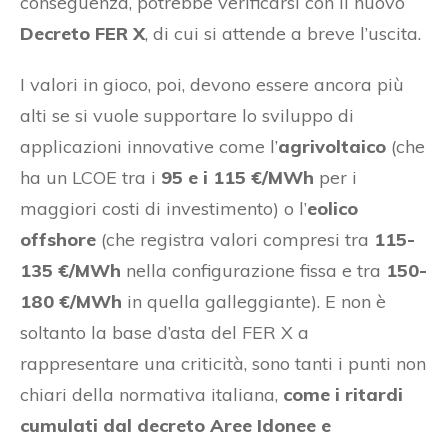
conseguenza, potrebbe verificarsi con il nuovo
Decreto FER X
, di cui si attende a breve l’uscita.
I valori in gioco, poi, devono essere ancora più
alti se si vuole supportare lo sviluppo di
applicazioni innovative come l’
agrivoltaico
(che
ha un LCOE tra i
95 e i 115 €/MWh
per i
maggiori costi di investimento) o l’
eolico
offshore
(che registra valori compresi tra
115-
135 €/MWh
nella configurazione fissa e tra
150-
180 €/MWh
in quella galleggiante). E non è
soltanto la base d’asta del FER X a
rappresentare una criticità, sono tanti i punti non
chiari della normativa italiana,
come i ritardi
cumulati dal decreto Aree Idonee e