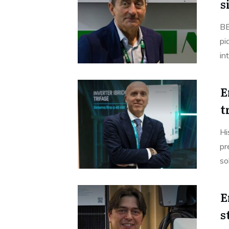
s
BE
pi
in
E
t
Hi
pr
so
E
s