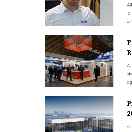
Al
la
ar
F
R
A 
si
ag
P
2
A 