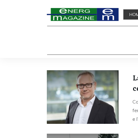
HO
L
c
Co
fe
e l