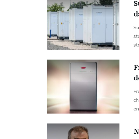
S
d
Su
st
st
F
d
Fr
ch
en
N