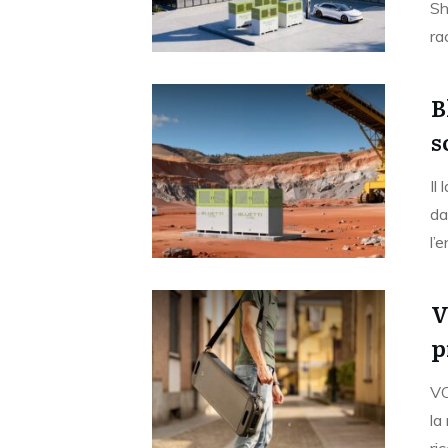
Sh
ra
B
s
Il
da
l’
V
p
VO
la