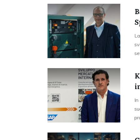
B
S
La
sv
se
K
i
In
su
pr
G