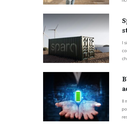
ric
S
s
I 
co
ch
B
a
Il
po
re