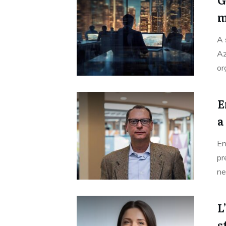
m
A 
Az
or
E
a
En
pr
ne
L
s