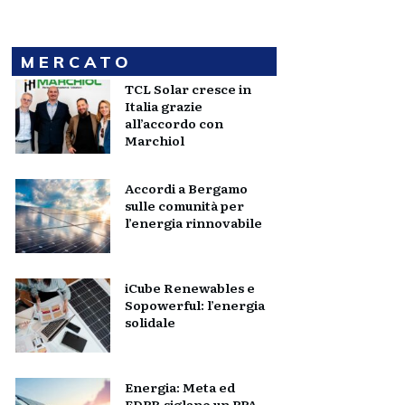
MERCATO
TCL Solar cresce in
Italia grazie
all’accordo con
Marchiol
Accordi a Bergamo
sulle comunità per
l’energia rinnovabile
iCube Renewables e
Sopowerful: l’energia
solidale
Energia: Meta ed
EDPR siglano un PPA