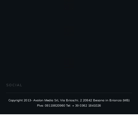
SOCIAL
Copyright 2013- Avalon Media SrL Via Brioschi, 2 20842 Besana in Brianza (MB)
PIva: 08119820960 Tel: + 39 0362 1841026