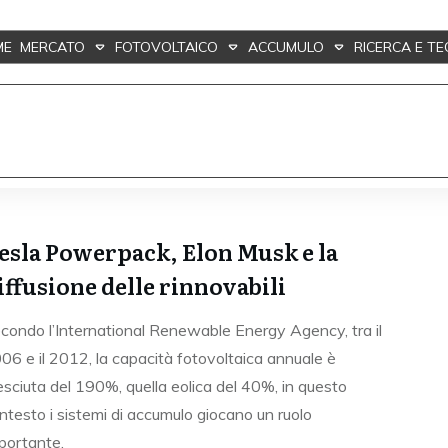
ME
MERCATO
FOTOVOLTAICO
ACCUMULO
RICERCA E T
esla Powerpack, Elon Musk e la
iffusione delle rinnovabili
condo l’International Renewable Energy Agency, tra il
06 e il 2012, la capacità fotovoltaica annuale è
esciuta del 190%, quella eolica del 40%, in questo
ntesto i sistemi di accumulo giocano un ruolo
portante.