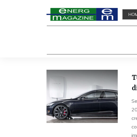
HO
T
d
Se
20
cr
co
im