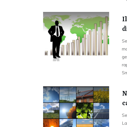
I
d
Se
ma
ge
ra
Sm
N
c
Se
La