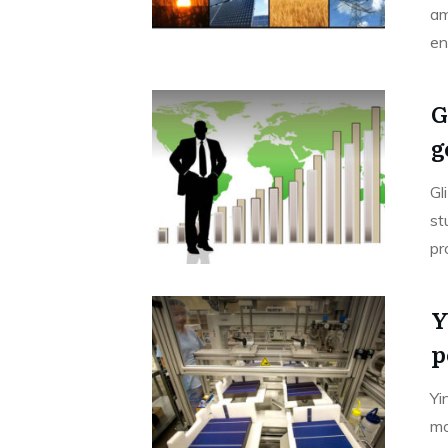
am
en
G
g
Gl
st
pr
Y
p
Yi
mo