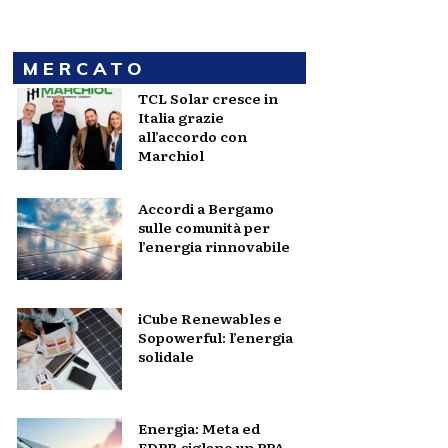
MERCATO
TCL Solar cresce in
Italia grazie
all’accordo con
Marchiol
Accordi a Bergamo
sulle comunità per
l’energia rinnovabile
iCube Renewables e
Sopowerful: l’energia
solidale
Energia: Meta ed
EDPR siglano un PPA