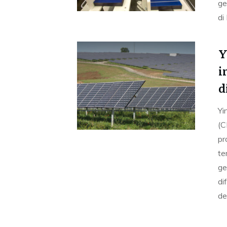
ge
di
Y
i
d
Yi
(C
pr
te
ge
di
de